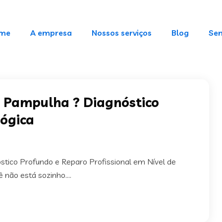
me
A empresa
Nossos serviços
Blog
Sem
 Pampulha ? Diagnóstico
Lógica
tico Profundo e Reparo Profissional em Nível de
não está sozinho....